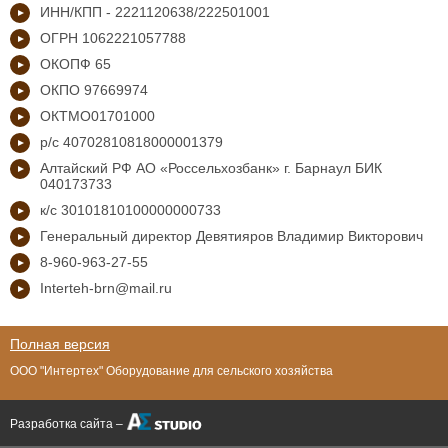
ИНН/КПП - 2221120638/222501001
ОГРН 1062221057788
ОКОПФ 65
ОКПО 97669974
ОКТМО01701000
р/с 40702810818000001379
Алтайский РФ АО «Россельхозбанк» г. Барнаул БИК
040173733
к/с 30101810100000000733
Генеральный директор Девятияров Владимир Викторович
8-960-963-27-55
Interteh-brn@mail.ru
Полная версия
ООО "Интертех" Оборудование для сельского хозяйства
Разработка сайта –