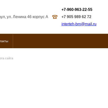
+7-960-963-22-55
аул, ул. Ленина 46 корпус А
+7 905 989 62 72
interteh-brn@mail.ru
такты
рта сайта